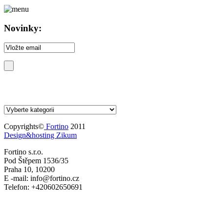
Novinky:
Copyrights©
Fortino
2011
Design&hosting Zikum
Fortino s.r.o.
Pod Štěpem 1536/35
Praha 10, 10200
E -mail: info@fortino.cz
Telefon: +420602650691