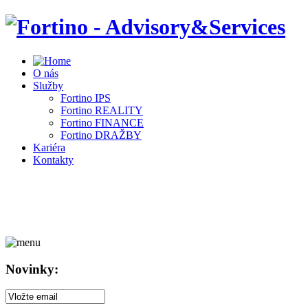
O nás
Služby
Fortino IPS
Fortino REALITY
Fortino FINANCE
Fortino DRAŽBY
Kariéra
Kontakty
Novinky: